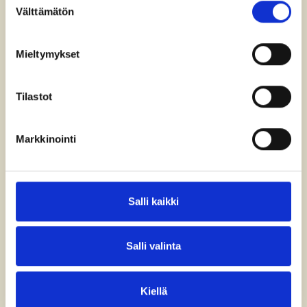
Välttämätön
kupolibar@nh-hotels.com
valinta
+358 (0) 207 120 292
Kupolin ikäraja on 18 vuotta.
Mieltymykset
AVOINNA
Keskiviikko – torstai klo 17-00
Tilastot
Perjantai – lauantai klo 16-01
Markkinointi
Salli kaikki
Salli valinta
Kiellä