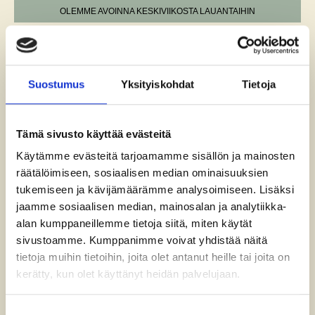
OLEMME AVOINNA KESKIVIIKOSTA LAUANTAIHIN
Hello world!
Suostumus
Yksityiskohdat
Tietoja
21.10.2025
FIN
ENG
VARAA PÖYTÄ
Instag
Welcome to WordPress. This is your first post.
Tämä sivusto käyttää evästeitä
Edit or delete it, then start writing!
Käytämme evästeitä tarjoamamme sisällön ja mainosten
räätälöimiseen, sosiaalisen median ominaisuuksien
tukemiseen ja kävijämäärämme analysoimiseen. Lisäksi
jaamme sosiaalisen median, mainosalan ja analytiikka-
alan kumppaneillemme tietoja siitä, miten käytät
sivustoamme. Kumppanimme voivat yhdistää näitä
tietoja muihin tietoihin, joita olet antanut heille tai joita on
kerätty, kun olet käyttänyt heidän palvelujaan.
NH Collection Helsinki Grand Hansa
Mannerheimintie 5
00100 Helsinki, Finland
Suostumuksen