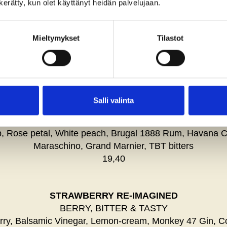
n kerätty, kun olet käyttänyt heidän palvelujaan.
GARDENER’S CUP
CRISP, BOTANICAL & FRESH
Mieltymykset
Tilastot
 Dill, Apple vinegar, Celery, Tanqueray Gin, Fino Sherr
Dry Vermouth
19,40
Salli valinta
ROSEHIP IRENE
STRONG, FLORAL & FRUITY
, Rose petal, White peach, Brugal 1888 Rum, Havana C
Maraschino, Grand Marnier, TBT bitters
19,40
STRAWBERRY RE-IMAGINED
BERRY, BITTER & TASTY
rry, Balsamic Vinegar, Lemon-cream, Monkey 47 Gin, Co