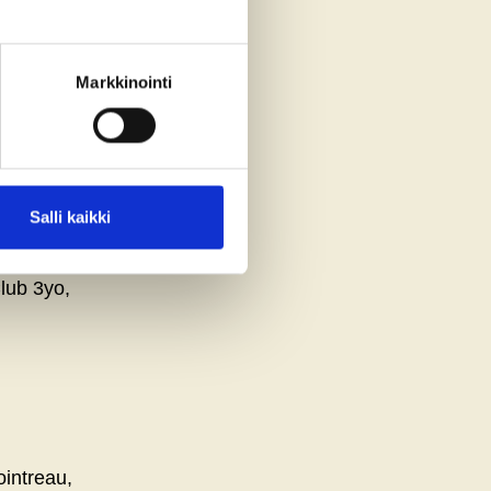
Markkinointi
y, Cucielo
Salli kaikki
lub 3yo,
intreau,