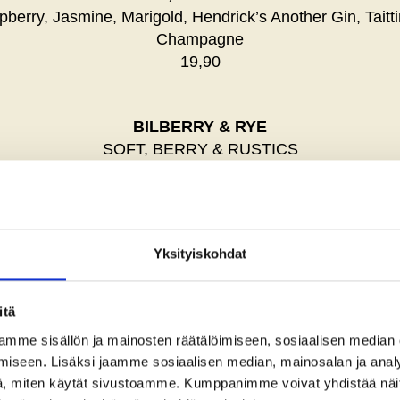
berry, Jasmine, Marigold, Hendrick’s Another Gin, Taitt
Champagne
19,90
BILBERRY & RYE
SOFT, BERRY & RUSTICS
rry, Black peppercorn, Vanilla, Cream cheese, White grape
Michter’s Rye Whisky, Nonino Amaro
19,90
Yksityiskohdat
CARAT HORIZON
FRUITY, DELICIOUS & REFRESHING
itä
berry, Watermelon, Pink grapefruit, Codigo Blanco Tequi
mme sisällön ja mainosten räätälöimiseen, sosiaalisen median
Creme de Melon
iseen. Lisäksi jaamme sosiaalisen median, mainosalan ja analy
19,90
, miten käytät sivustoamme. Kumppanimme voivat yhdistää näitä t