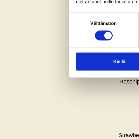
olet antanut heille tai joita o
Suostumuksen
Välttämätön
valinta
Cucumber,
Kiellä
Rosehip
Strawbe