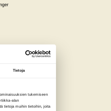
inger
fruit,
Tietoja
la, Merlet
 ominaisuuksien tukemiseen
tiikka-alan
ietoja muihin tietoihin, joita