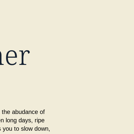
mer
d the abudance of
n long days, ripe
es you to slow down,