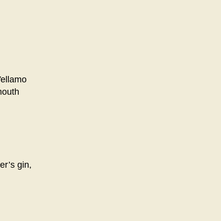
Vellamo
mouth
r’s gin,